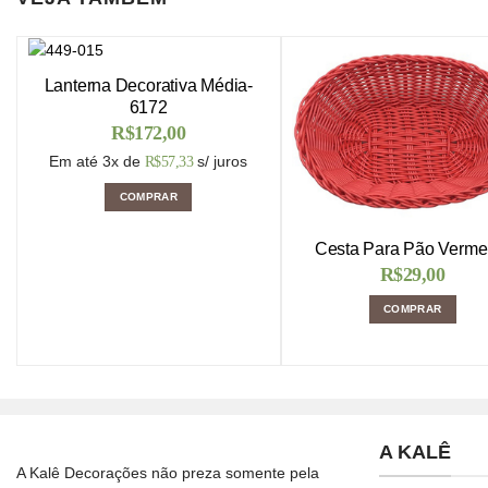
Lanterna Decorativa Média-
6172
R$
172,00
Em até 3x de
s/ juros
R$
57,33
COMPRAR
Cesta Para Pão Verme
R$
29,00
COMPRAR
A KALÊ
A Kalê Decorações não preza somente pela