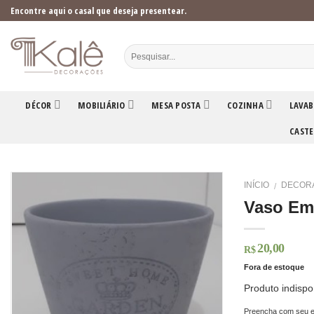
Skip
Encontre aqui o casal que deseja presentear.
to
content
DÉCOR
MOBILIÁRIO
MESA POSTA
COZINHA
LAVAB
CASTE
INÍCIO
DECOR
/
Vaso Em
20,00
R$
Fora de estoque
Produto indispo
Preencha com seu e