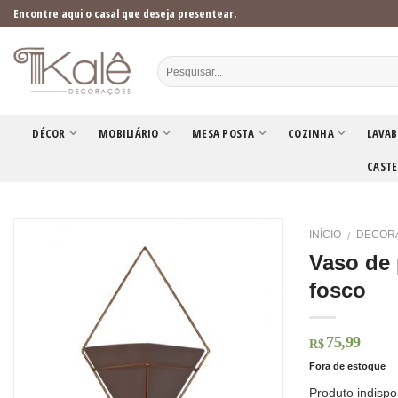
Skip
Encontre aqui o casal que deseja presentear.
to
content
DÉCOR
MOBILIÁRIO
MESA POSTA
COZINHA
LAVAB
CASTE
INÍCIO
DECOR
/
Vaso de 
fosco
75,99
R$
Fora de estoque
Produto indispo