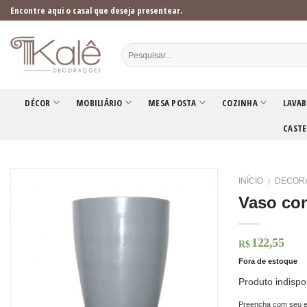
Skip
Encontre aqui o casal que deseja presentear.
to
content
DÉCOR
MOBILIÁRIO
MESA POSTA
COZINHA
LAVAB
CASTE
INÍCIO
DECOR
/
Vaso con
122,55
R$
Fora de estoque
Produto indispo
Preencha com seu e