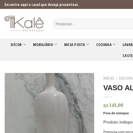
Skip
Encontre aqui o casal que deseja presentear.
to
content
DÉCOR
MOBILIÁRIO
MESA POSTA
COZINHA
LAVAB
CASTE
INÍCIO
DECOR
/
VASO A
141,00
R$
Fora de estoque
Produto indispo
Preencha com seu e