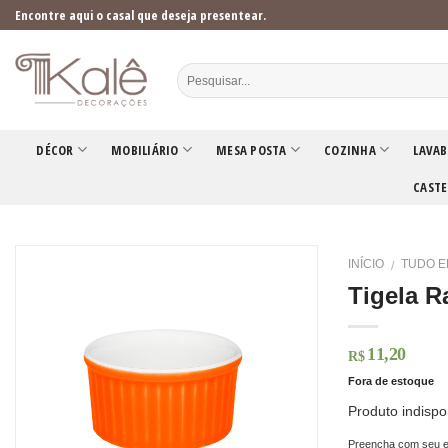
Skip
Encontre aqui o casal que deseja presentear.
to
content
DÉCOR
MOBILIÁRIO
MESA POSTA
COZINHA
LAVAB
CASTE
INÍCIO
TUDO E
/
Tigela R
11,20
R$
Fora de estoque
Produto indispo
Preencha com seu e