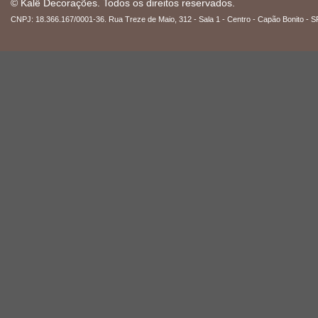
© Kalê Decorações. Todos os direitos reservados.
CNPJ: 18.366.167/0001-36. Rua Treze de Maio, 312 - Sala 1 - Centro - Capão Bonito - S