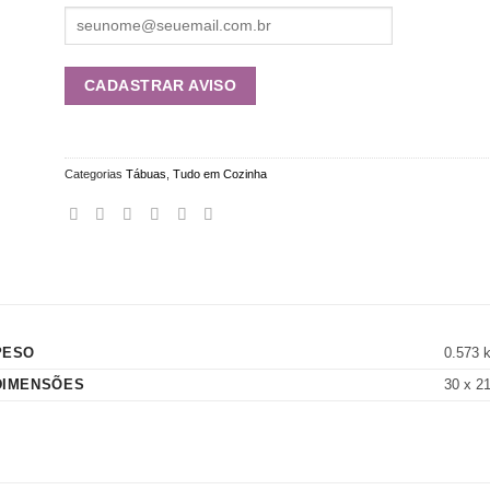
Categorias
Tábuas
,
Tudo em Cozinha
PESO
0.573 
DIMENSÕES
30 x 2