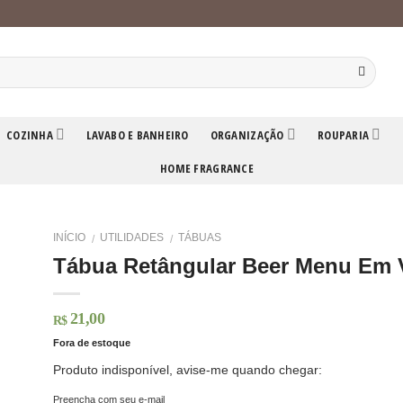
COZINHA
LAVABO E BANHEIRO
ORGANIZAÇÃO
ROUPARIA
HOME FRAGRANCE
INÍCIO
UTILIDADES
TÁBUAS
/
/
Tábua Retângular Beer Menu Em 
21,00
R$
Fora de estoque
Produto indisponível, avise-me quando chegar:
Preencha com seu e-mail