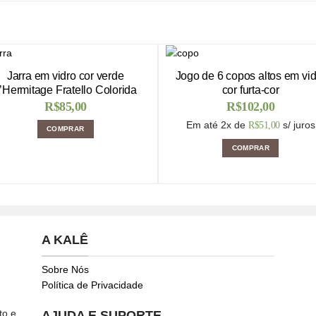
Jarra em vidro cor verde
Jogo de 6 copos altos em vid
’Hermitage Fratello Colorida
cor furta-cor
R$
85,00
R$
102,00
Em até 2x de
s/ juros
R$
51,00
COMPRAR
COMPRAR
A KALÊ
Sobre Nós
Política de Privacidade
to e
AJUDA E SUPORTE