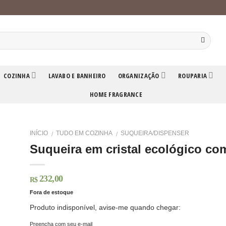
COZINHA
LAVABO E BANHEIRO
ORGANIZAÇÃO
ROUPARIA
HOME FRAGRANCE
INÍCIO
TUDO EM COZINHA
SUQUEIRA/DISPENSER
/
/
Suqueira em cristal ecológico co
232,00
R$
Fora de estoque
Produto indisponível, avise-me quando chegar:
Preencha com seu e-mail