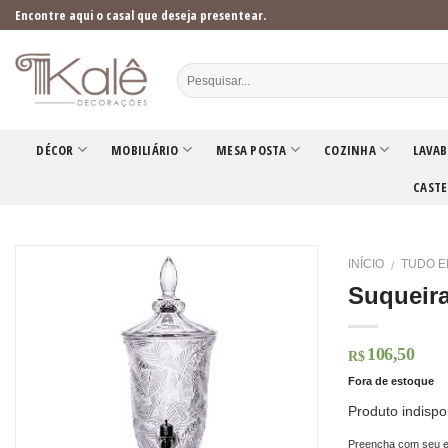
Skip
Encontre aqui o casal que deseja presentear.
to
content
DÉCOR
MOBILIÁRIO
MESA POSTA
COZINHA
LAVAB
CASTE
INÍCIO
TUDO E
/
Suqueira
106,50
R$
Fora de estoque
Produto indispo
Preencha com seu e