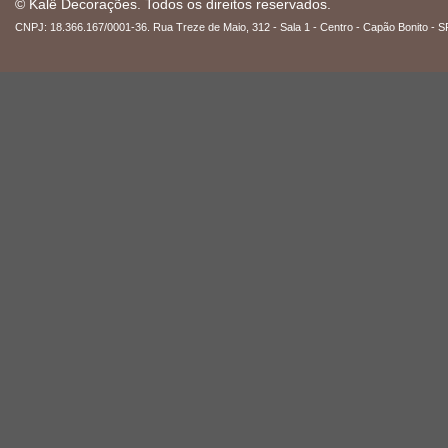
© Kalê Decorações. Todos os direitos reservados.
CNPJ: 18.366.167/0001-36. Rua Treze de Maio, 312 - Sala 1 - Centro - Capão Bonito - S