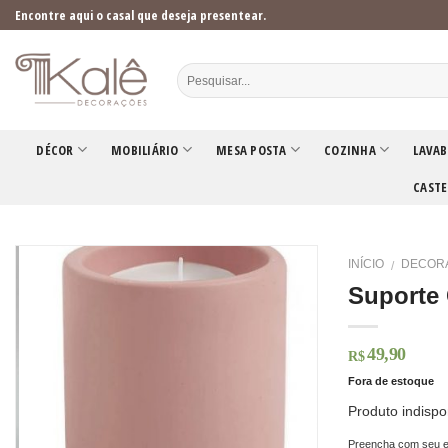
Skip
Encontre aqui o casal que deseja presentear.
to
content
DÉCOR
MOBILIÁRIO
MESA POSTA
COZINHA
LAVAB
CASTE
INÍCIO
DECOR
/
Suporte
49,90
R$
Fora de estoque
Produto indispo
Preencha com seu e