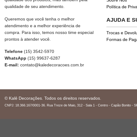
qualidade de seu atendimento.
Política de Pri
Queremos que você tenha o melhor
AJUDA E 
atendimento e a melhor experiência de
compra. Para isso, temos nosso time especial
Trocas e Devol
prontos à atender você.
Formas de Pa
Telefone
(15) 3542-5970
WhatsApp
(15) 99637-6287
E-mail:
contato@kaledecoracoes.com.br
© Kalê Decorações. Todos os direitos reservados.
CNPJ: 18.366.167/0001-36. Rua Treze de Maio, 312 - Sala 1 - Centro - Capão Bonito - S