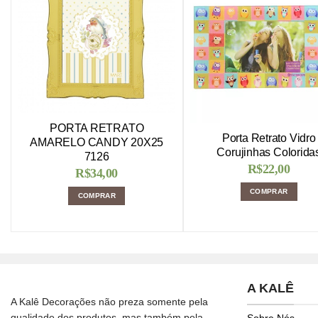
PORTA RETRATO
Porta Retrato Vidro
AMARELO CANDY 20X25
Corujinhas Colorida
7126
R$
22,00
R$
34,00
COMPRAR
COMPRAR
A KALÊ
A Kalê Decorações não preza somente pela
qualidade dos produtos, mas também pela
Sobre Nós