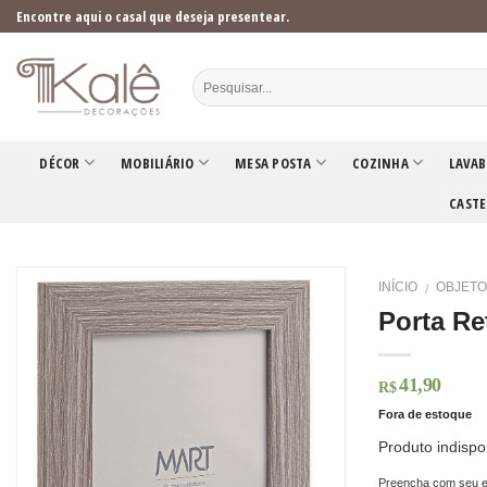
Skip
Encontre aqui o casal que deseja presentear.
to
content
DÉCOR
MOBILIÁRIO
MESA POSTA
COZINHA
LAVAB
CASTE
INÍCIO
OBJETO
/
Porta Re
41,90
R$
Fora de estoque
Produto indispo
Preencha com seu e