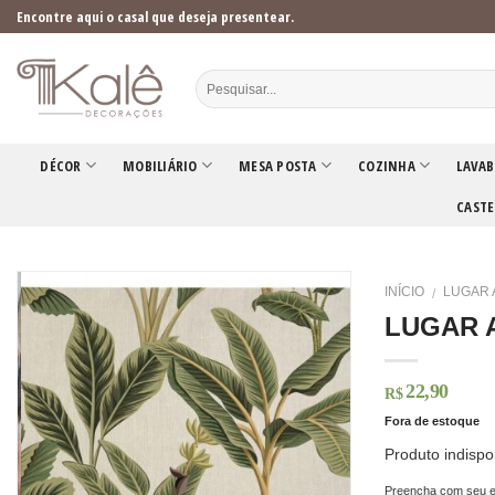
Skip
Encontre aqui o casal que deseja presentear.
to
content
DÉCOR
MOBILIÁRIO
MESA POSTA
COZINHA
LAVAB
CASTE
INÍCIO
LUGAR 
/
LUGAR 
22,90
R$
Fora de estoque
Produto indispo
Preencha com seu e