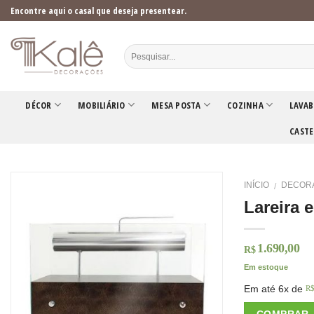
Skip
Encontre aqui o casal que deseja presentear.
to
content
DÉCOR
MOBILIÁRIO
MESA POSTA
COZINHA
LAVAB
CASTE
INÍCIO
DECOR
/
Lareira 
1.690,00
R$
Em estoque
Em até 6x de
R