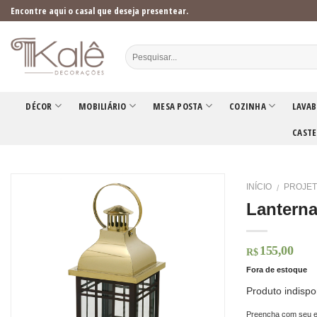
Skip
Encontre aqui o casal que deseja presentear.
to
content
DÉCOR
MOBILIÁRIO
MESA POSTA
COZINHA
LAVAB
CASTE
INÍCIO
PROJET
/
Lanterna
155,00
R$
Fora de estoque
Produto indispo
Preencha com seu e