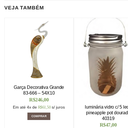
VEJA TAMBÉM
Garça Decorativa Grande
83-666 – 54X10
R$
246,00
luminária vidro c/ 5 le
Em até 4x de
s/ juros
R$
61,50
pineapple pot doura
COMPRAR
40319
R$
47,00