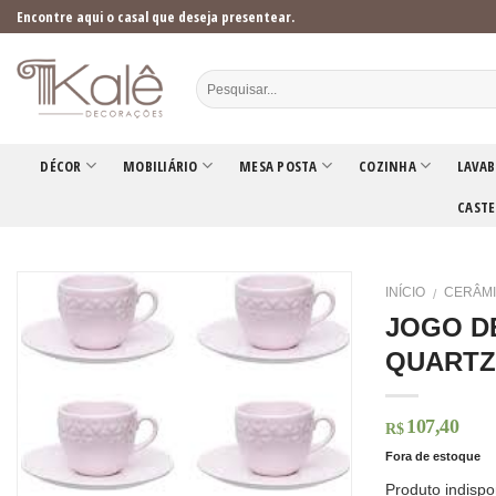
Skip
Encontre aqui o casal que deseja presentear.
to
content
DÉCOR
MOBILIÁRIO
MESA POSTA
COZINHA
LAVAB
CASTE
INÍCIO
CERÂM
/
JOGO DE
QUART
107,40
R$
Fora de estoque
Produto indispo