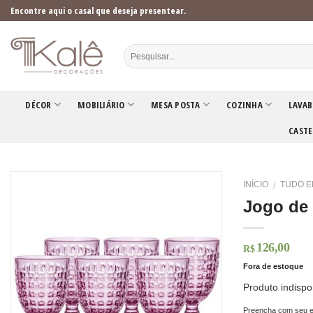
Skip
Encontre aqui o casal que deseja presentear.
to
content
DÉCOR
MOBILIÁRIO
MESA POSTA
COZINHA
LAVAB
CASTE
INÍCIO
TUDO E
/
Jogo de 
126,00
R$
Fora de estoque
Produto indispo
Preencha com seu e