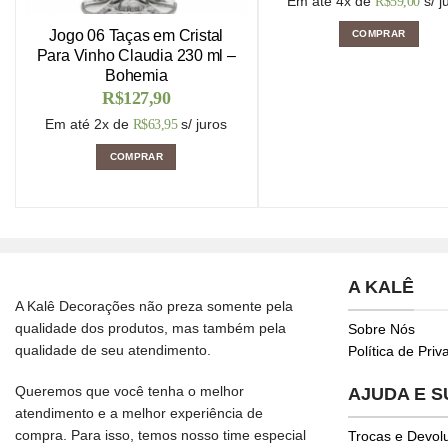
Em até 4x de
s/ j
R$
59,00
Jogo 06 Taças em Cristal
COMPRAR
Para Vinho Claudia 230 ml –
Bohemia
R$
127,90
Em até 2x de
s/ juros
R$
63,95
COMPRAR
A KALÊ
A Kalê Decorações não preza somente pela
qualidade dos produtos, mas também pela
Sobre Nós
qualidade de seu atendimento.
Política de Pri
Queremos que você tenha o melhor
AJUDA E 
atendimento e a melhor experiência de
compra. Para isso, temos nosso time especial
Trocas e Devol