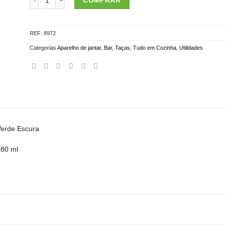
COMPRAR
REF:
8972
Categorias
Aparelho de jantar
,
Bar
,
Taças
,
Tudo em Cozinha
,
Utilidades
erde Escura
80 ml