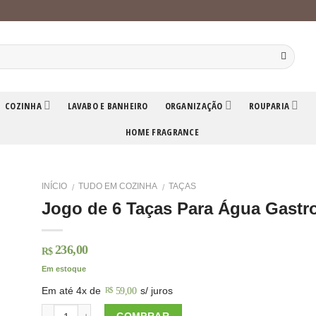
COZINHA
LAVABO E BANHEIRO
ORGANIZAÇÃO
ROUPARIA
HOME FRAGRANCE
INÍCIO
TUDO EM COZINHA
TAÇAS
/
/
Jogo de 6 Taças Para Água Gastro
236,00
R$
Em estoque
Em até 4x de
s/ juros
59,00
R$