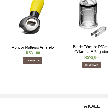
Balde Térmico P/Gel
Abridor Multiuso Amarelo
C/Tampa E Pegado
R$
31,00
R$
72,00
COMPRAR
COMPRAR
A KALÊ