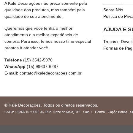
A Kalê Decorações não preza somente pela
qualidade dos produtos, mas também pela
Sobre Nós
qualidade de seu atendimento.
Política de Pri
Queremos que você tenha o melhor
AJUDA E 
atendimento e a melhor experiência de
compra. Para isso, temos nosso time especial
Trocas e Devol
prontos à atender você.
Formas de Pa
Telefone
(15) 3542-5970
WhatsApp
(15) 99637-6287
E-mail:
contato@kaledecoracoes.com.br
© Kalê Decorações. Todos os direitos reservados.
CNPJ: 18.366.167/0001-36. Rua Treze de Maio, 312 - Sala 1 - Centro - Capão Bonito - S