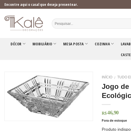
Skip
Encontre aqui o casal que deseja presentear.
to
content
DÉCOR
MOBILIÁRIO
MESA POSTA
COZINHA
LAVAB
CASTE
INÍCIO
TUDO E
/
Jogo de 
Ecológi
46,90
R$
Fora de estoque
Produto indispo