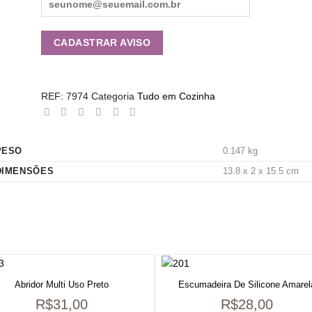
REF:
7974
Categoria
Tudo em Cozinha
PESO
0.147 kg
DIMENSÕES
13.8 x 2 x 15.5 cm
Abridor Multi Uso Preto
Escumadeira De Silicone Amarel
R$
31,00
R$
28,00