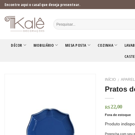
Skip
Encontre aqui o casal que deseja presentear.
to
content
DÉCOR
MOBILIÁRIO
MESA POSTA
COZINHA
LAVAB
CASTE
INÍCIO
APAREL
/
Pratos d
22,00
R$
Fora de estoque
Produto indispo
Preencha com seu e