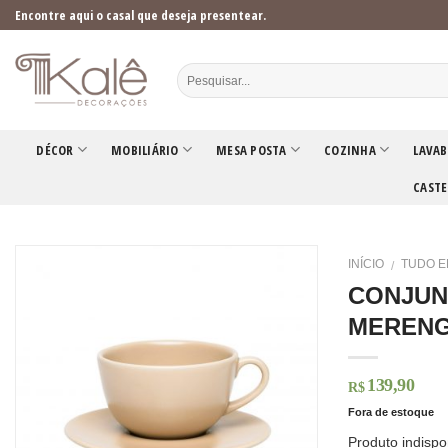
Skip
Encontre aqui o casal que deseja presentear.
to
content
DÉCOR
MOBILIÁRIO
MESA POSTA
COZINHA
LAVAB
CASTE
INÍCIO
TUDO E
/
CONJUNT
MEREN
139,90
R$
Fora de estoque
Produto indispo