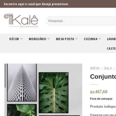
Skip
Encontre aqui o casal que deseja presentear.
to
content
DÉCOR
MOBILIÁRIO
MESA POSTA
COZINHA
LAVAB
CASTE
INÍCIO
SALA
/
/
Conjunt
467,60
R$
Fora de estoque
Produto indispo
Preencha com seu e