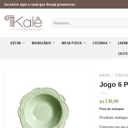
Skip
Encontre aqui o casal que deseja presentear.
to
content
DÉCOR
MOBILIÁRIO
MESA POSTA
COZINHA
LAVAB
CASTE
INÍCIO
TUDO E
/
Jogo 6 
139,90
R$
Fora de estoque
Produto indispo
Preencha com seu e