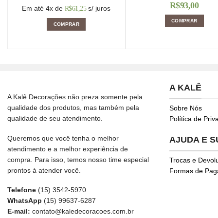
R$
93,00
Em até 4x de
s/ juros
R$
61,25
COMPRAR
COMPRAR
A KALÊ
A Kalê Decorações não preza somente pela
qualidade dos produtos, mas também pela
Sobre Nós
qualidade de seu atendimento.
Política de Pri
Queremos que você tenha o melhor
AJUDA E 
atendimento e a melhor experiência de
compra. Para isso, temos nosso time especial
Trocas e Devol
prontos à atender você.
Formas de Pa
Telefone
(15) 3542-5970
WhatsApp
(15) 99637-6287
E-mail:
contato@kaledecoracoes.com.br