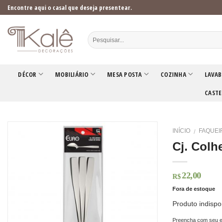
Skip
Encontre aqui o casal que deseja presentear.
to
content
DÉCOR
MOBILIÁRIO
MESA POSTA
COZINHA
LAVAB
CASTE
INÍCIO
FAQUEI
/
Cj. Colh
22,00
R$
Fora de estoque
Produto indispo
Preencha com seu e