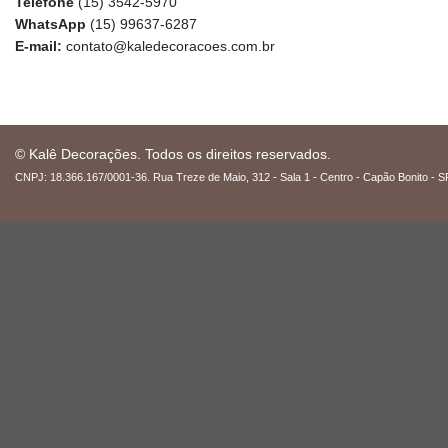
Telefone
(15) 3542-5970
WhatsApp
(15) 99637-6287
E-mail:
contato@kaledecoracoes.com.br
© Kalê Decorações. Todos os direitos reservados.
CNPJ: 18.366.167/0001-36. Rua Treze de Maio, 312 - Sala 1 - Centro - Capão Bonito - S