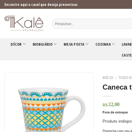
Skip
Encontre aqui o casal que deseja presentear.
to
content
DÉCOR
MOBILIÁRIO
MESA POSTA
COZINHA
LAVAB
CASTE
INÍCIO
TUDO E
/
Caneca t
22,00
R$
Fora de estoque
Produto indispo
Preencha com seu e