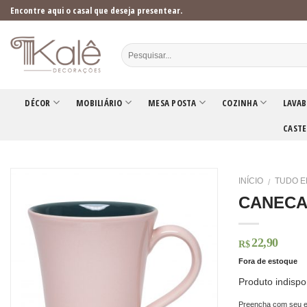
Skip
Encontre aqui o casal que deseja presentear.
to
content
DÉCOR
MOBILIÁRIO
MESA POSTA
COZINHA
LAVAB
CASTE
INÍCIO
TUDO E
/
CANECA
22,90
R$
Fora de estoque
Produto indispo
Preencha com seu e