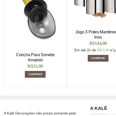
Jogo 3 Potes Mantime
Inox
R$
144,00
Em até 2x de
s/ j
R$
72,00
Concha Para Sorvete
COMPRAR
Amarelo
R$
32,00
COMPRAR
A KALÊ
A Kalê Decorações não preza somente pela