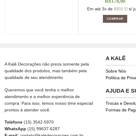
R$
178,00
Em até 3x de
s/ j
R$
59,33
COMPRAR
A KALÊ
A Kalê Decorações não preza somente pela
qualidade dos produtos, mas também pela
Sobre Nós
qualidade de seu atendimento.
Política de Pri
Queremos que você tenha o melhor
AJUDA E 
atendimento e a melhor experiência de
compra. Para isso, temos nosso time especial
Trocas e Devol
prontos à atender você.
Formas de Pa
Telefone
(15) 3542-5970
WhatsApp
(15) 99637-6287
E-mail:
contato@kaledecoracoes.com.br