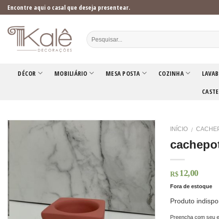
Skip
Encontre aqui o casal que deseja presentear.
to
content
DÉCOR
MOBILIÁRIO
MESA POSTA
COZINHA
LAVAB
CASTE
INÍCIO
CACHE
/
cachepot
12,00
R$
Fora de estoque
Produto indispo
Preencha com seu e