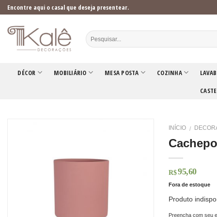
Skip
Encontre aqui o casal que deseja presentear.
to
content
DÉCOR
MOBILIÁRIO
MESA POSTA
COZINHA
LAVAB
CASTE
INÍCIO
DECOR
/
Cachepot
95,60
R$
Fora de estoque
Produto indispo
Preencha com seu e