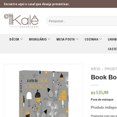
Skip
Encontre aqui o casal que deseja presentear.
to
content
DÉCOR
MOBILIÁRIO
MESA POSTA
COZINHA
LAVAB
CASTE
INÍCIO
PROJET
/
Book Bo
125,90
R$
Fora de estoque
Produto indispo
Preencha com seu e