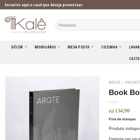
Skip
Encontre aqui o casal que deseja presentear.
to
content
DÉCOR
MOBILIÁRIO
MESA POSTA
COZINHA
LAVAB
CASTE
INÍCIO
PROJET
/
Book Bo
134,90
R$
Fora de estoque
Produto indispo
Preencha com seu e