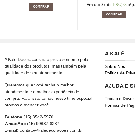
Em até 3x de
s/ j
R$
57,33
COMPRAR
COMPRAR
A KALÊ
A Kalê Decorações não preza somente pela
qualidade dos produtos, mas também pela
Sobre Nós
qualidade de seu atendimento.
Política de Pri
Queremos que você tenha o melhor
AJUDA E 
atendimento e a melhor experiência de
compra. Para isso, temos nosso time especial
Trocas e Devol
prontos à atender você.
Formas de Pa
Telefone
(15) 3542-5970
WhatsApp
(15) 99637-6287
E-mail:
contato@kaledecoracoes.com.br