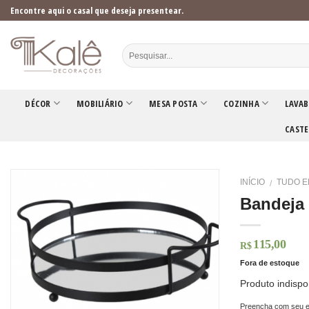
Skip
Encontre aqui o casal que deseja presentear.
to
content
DÉCOR
MOBILIÁRIO
MESA POSTA
COZINHA
LAVAB
CASTE
INÍCIO
TUDO E
/
Bandeja 
115,00
R$
Fora de estoque
Produto indispo
Preencha com seu e