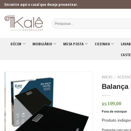
Skip
Encontre aqui o casal que deseja presentear.
to
content
DÉCOR
MOBILIÁRIO
MESA POSTA
COZINHA
LAVAB
CASTE
INÍCIO
ACESSÓ
/
Balança 
109,00
R$
Fora de estoque
Produto indispo
Preencha com seu e