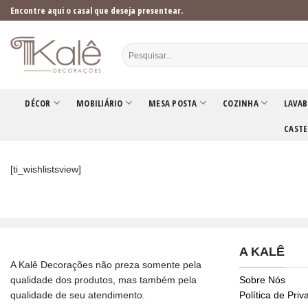
Skip
Encontre aqui o casal que deseja presentear.
to
content
DÉCOR
MOBILIÁRIO
MESA POSTA
COZINHA
LAVAB
CASTE
[ti_wishlistsview]
A KALÊ
A Kalê Decorações não preza somente pela
qualidade dos produtos, mas também pela
Sobre Nós
qualidade de seu atendimento.
Política de Pri