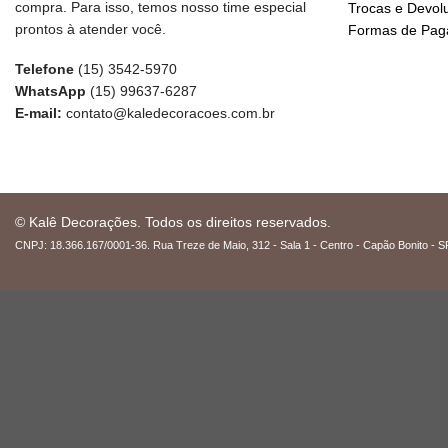
compra. Para isso, temos nosso time especial
Trocas e Devol
prontos à atender você.
Formas de Pa
Telefone
(15) 3542-5970
WhatsApp
(15) 99637-6287
E-mail:
contato@kaledecoracoes.com.br
© Kalê Decorações. Todos os direitos reservados.
CNPJ: 18.366.167/0001-36. Rua Treze de Maio, 312 - Sala 1 - Centro - Capão Bonito - S