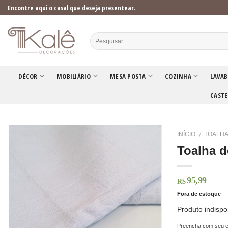
Skip
Encontre aqui o casal que deseja presentear.
to
content
DÉCOR
MOBILIÁRIO
MESA POSTA
COZINHA
LAVAB
CASTE
INÍCIO
TOALHA
/
Toalha d
95,99
R$
Fora de estoque
Produto indispo
Preencha com seu e