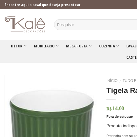
Skip
Encontre aqui o casal que deseja presentear.
to
content
DÉCOR
MOBILIÁRIO
MESA POSTA
COZINHA
LAVAB
CASTE
INÍCIO
TUDO E
/
Tigela 
14,00
R$
Fora de estoque
Produto indispo
Preencha com seu e