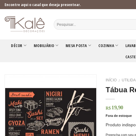
Skip
Encontre aqui o casal que deseja presentear.
to
content
DÉCOR
MOBILIÁRIO
MESA POSTA
COZINHA
LAVAB
CASTE
INÍCIO
UTILID
/
Tábua R
19,90
R$
Fora de estoque
Produto indispo
Preencha com seu e