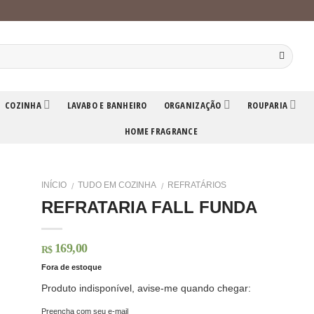
COZINHA
LAVABO E BANHEIRO
ORGANIZAÇÃO
ROUPARIA
HOME FRAGRANCE
INÍCIO
TUDO EM COZINHA
REFRATÁRIOS
/
/
REFRATARIA FALL FUNDA
169,00
R$
Fora de estoque
Produto indisponível, avise-me quando chegar:
Preencha com seu e-mail