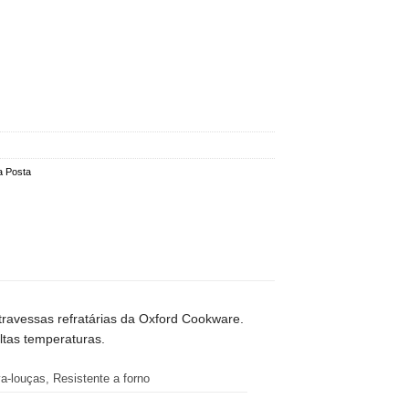
 Posta
travessas refratárias da Oxford Cookware.
ltas temperaturas.
a-louças, Resistente a forno