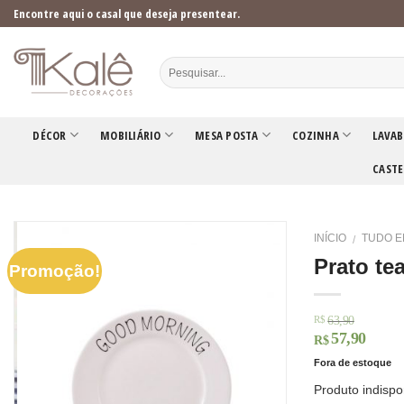
Skip
Encontre aqui o casal que deseja presentear.
to
content
DÉCOR
MOBILIÁRIO
MESA POSTA
COZINHA
LAVAB
CASTE
INÍCIO
TUDO E
/
Prato te
Promoção!
63,90
R$
57,90
R$
Fora de estoque
Produto indispo