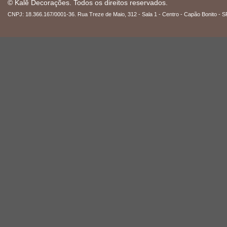
© Kalê Decorações. Todos os direitos reservados.
CNPJ: 18.366.167/0001-36. Rua Treze de Maio, 312 - Sala 1 - Centro - Capão Bonito - S