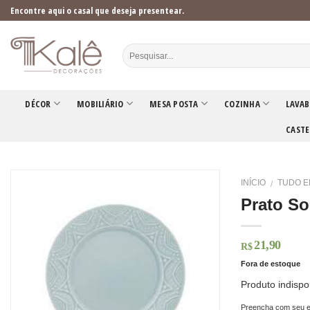
Skip
Encontre aqui o casal que deseja presentear.
to
content
DÉCOR
MOBILIÁRIO
MESA POSTA
COZINHA
LAVAB
CASTE
INÍCIO
TUDO E
/
Prato S
21,90
R$
Fora de estoque
Produto indispo
Preencha com seu e