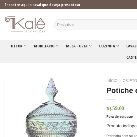
Skip
Encontre aqui o casal que deseja presentear.
to
content
DÉCOR
MOBILIÁRIO
MESA POSTA
COZINHA
LAVAB
CASTE
INÍCIO
OBJETO
/
Potiche 
59,00
R$
Fora de estoque
Produto indispo
Preencha com seu e