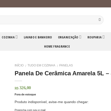
COZINHA
LAVABO E BANHEIRO
ORGANIZAÇÃO
ROUPARIA
HOME FRAGRANCE
INÍCIO
TUDO EM COZINHA
PANELAS
/
/
Panela De Cerâmica Amarela 5L –
326,00
R$
Fora de estoque
Produto indisponível, avise-me quando chegar:
Preencha com seu e-mail