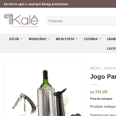
Skip
Encontre aqui o casal que deseja presentear.
to
content
DÉCOR
MOBILIÁRIO
MESA POSTA
COZINHA
LAVAB
CASTE
INÍCIO
TUDO E
/
Jogo Pa
161,00
R$
Fora de estoque
Produto indispo
Preencha com seu e