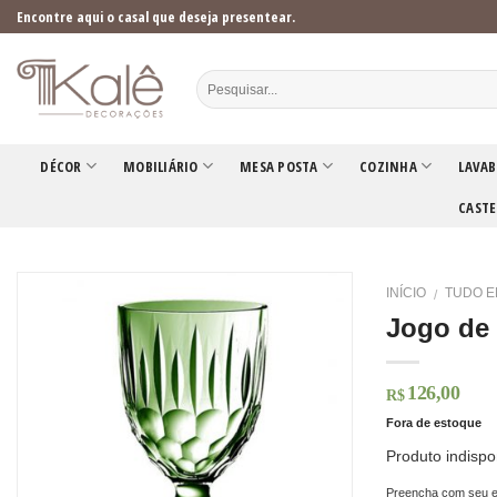
Skip
Encontre aqui o casal que deseja presentear.
to
content
DÉCOR
MOBILIÁRIO
MESA POSTA
COZINHA
LAVAB
CASTE
INÍCIO
TUDO E
/
Jogo de 
126,00
R$
Fora de estoque
Produto indispo
Preencha com seu e