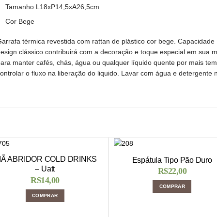
Tamanho L18xP14,5xA26,5cm
Cor Bege
arrafa térmica revestida com rattan de plástico cor bege. Capacida
esign clássico contribuirá com a decoração e toque especial em sua me
ara manter cafés, chás, água ou qualquer líquido quente por mais temp
ontrolar o fluxo na liberação do liquido. Lavar com água e detergente 
MÃ ABRIDOR COLD DRINKS
Espátula Tipo Pão Duro
– Uatt
R$
22,00
R$
14,00
COMPRAR
COMPRAR