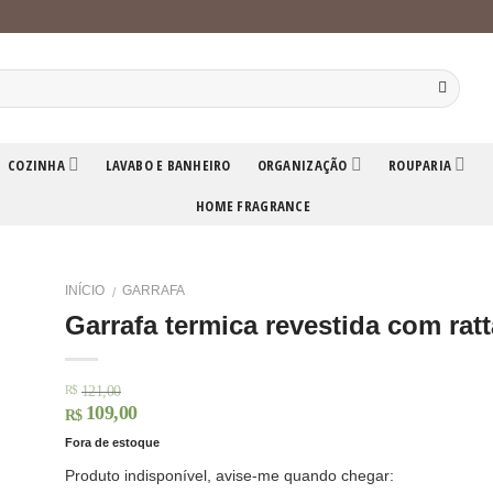
COZINHA
LAVABO E BANHEIRO
ORGANIZAÇÃO
ROUPARIA
HOME FRAGRANCE
INÍCIO
GARRAFA
/
Garrafa termica revestida com rat
121,00
R$
109,00
R$
Fora de estoque
Produto indisponível, avise-me quando chegar: