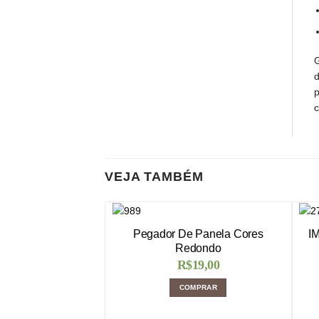
G
d
p
c
VEJA TAMBÉM
Pegador De Panela Cores
I
Redondo
R$
19,00
COMPRAR