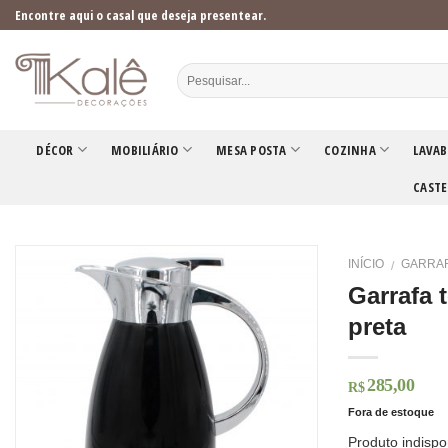
Skip
Encontre aqui o casal que deseja presentear.
to
content
DÉCOR
MOBILIÁRIO
MESA POSTA
COZINHA
LAVAB
CASTE
INÍCIO
GARRA
/
Garrafa 
preta
285,00
R$
Fora de estoque
Produto indispo