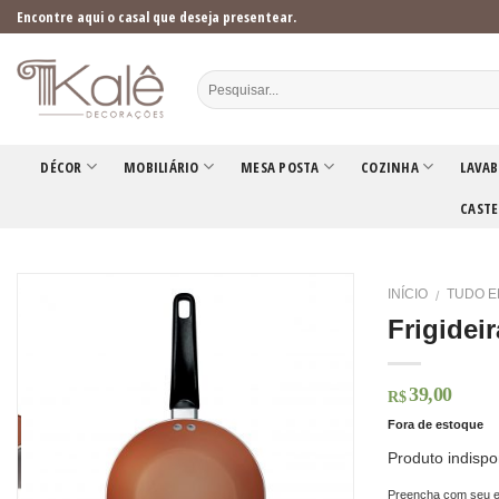
Skip
Encontre aqui o casal que deseja presentear.
to
content
DÉCOR
MOBILIÁRIO
MESA POSTA
COZINHA
LAVAB
CASTE
INÍCIO
TUDO E
/
Frigidei
39,00
R$
Fora de estoque
Produto indispo
Preencha com seu e