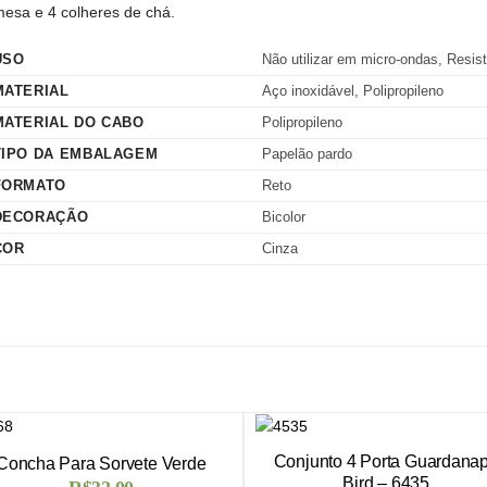
esa e 4 colheres de chá.
USO
Não utilizar em micro-ondas, Resist
MATERIAL
Aço inoxidável, Polipropileno
MATERIAL DO CABO
Polipropileno
TIPO DA EMBALAGEM
Papelão pardo
FORMATO
Reto
DECORAÇÃO
Bicolor
COR
Cinza
Conjunto 4 Porta Guardana
Concha Para Sorvete Verde
Bird – 6435