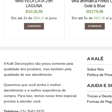
MINI VELA LATA 25H
Vela aromática Portus 
LAGUNA
Gold & Blue
R$
128,90
R$
279,90
Em até 2x de
s/ juros
Em até 5x de
s/ j
R$
64,45
R$
55,98
COMPRAR
COMPRAR
A KALÊ
A Kalê Decorações não preza somente pela
qualidade dos produtos, mas também pela
Sobre Nós
qualidade de seu atendimento.
Política de Pri
Queremos que você tenha o melhor
AJUDA E 
atendimento e a melhor experiência de
compra. Para isso, temos nosso time especial
Trocas e Devol
prontos à atender você.
Formas de Pa
Telefone
(15) 3542-5970