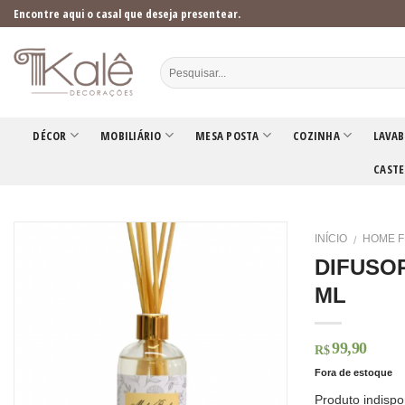
Skip
Encontre aqui o casal que deseja presentear.
to
content
DÉCOR
MOBILIÁRIO
MESA POSTA
COZINHA
LAVAB
CASTE
INÍCIO
HOME 
/
DIFUSOR
ML
99,90
R$
Fora de estoque
Produto indispo