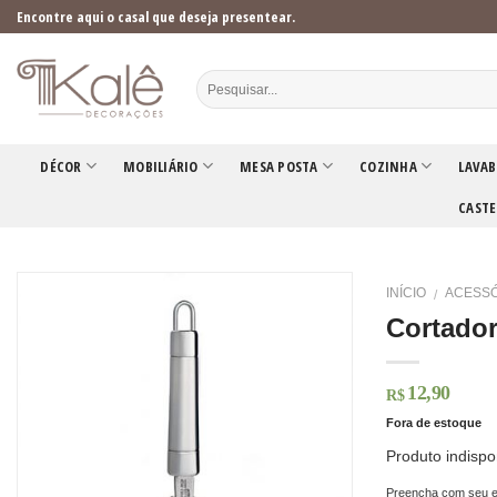
Skip
Encontre aqui o casal que deseja presentear.
to
content
DÉCOR
MOBILIÁRIO
MESA POSTA
COZINHA
LAVAB
CASTE
INÍCIO
ACESSÓ
/
Cortador
12,90
R$
Fora de estoque
Produto indispo
Preencha com seu e