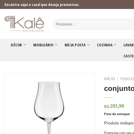
Skip
Encontre aqui o casal que deseja presentear.
to
content
DÉCOR
MOBILIÁRIO
MESA POSTA
COZINHA
LAVAB
CASTE
INÍCIO
TUDO E
/
conjunto
203,90
R$
Fora de estoque
Produto indispo
Preencha com seu e